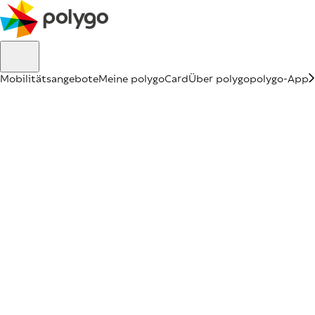
Mobilitätsangebote
Meine polygoCard
Über polygo
polygo-App